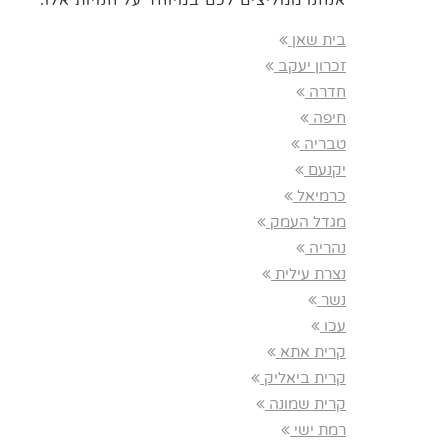
אנחנו ממליצים לכם במיוחד על חנויות אלו:
בית שאן
זכרון יעקב
חדרה
חיפה
טבריה
יקנעם
כרמיאל
מגדל העמק
נהריה
נצרת עילית
נשר
עכו
קרית אתא
קרית ביאליק
קרית שמונה
רמת ישי